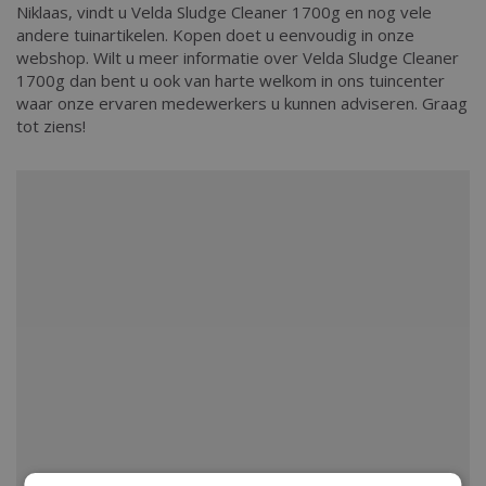
Niklaas, vindt u Velda Sludge Cleaner 1700g en nog vele
andere tuinartikelen. Kopen doet u eenvoudig in onze
webshop. Wilt u meer informatie over Velda Sludge Cleaner
1700g dan bent u ook van harte welkom in ons tuincenter
waar onze ervaren medewerkers u kunnen adviseren. Graag
tot ziens!