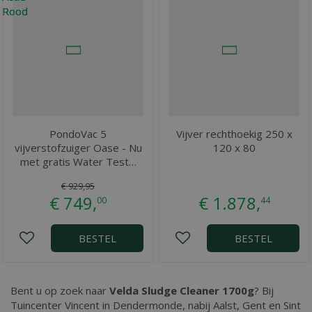
PondoVac 5
Vijver rechthoekig 250 x
vijverstofzuiger Oase - Nu
120 x 80
met gratis Water Test…
€
929
,
95
€
749
,
€
1.878
,
00
44
BESTEL
BESTEL
Bent u op zoek naar
Velda Sludge Cleaner 1700g
? Bij
Tuincenter Vincent in Dendermonde, nabij Aalst, Gent en Sint