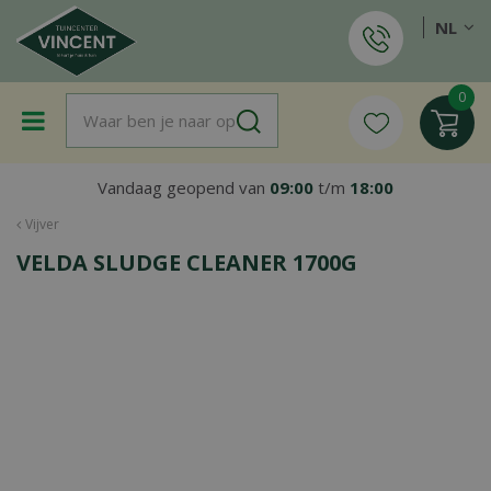
G
NL
a
n
a
a
r
c
o
Vandaag geopend van
09:00
t/m
18:00
n
t
Vijver
e
VELDA SLUDGE CLEANER 1700G
n
t