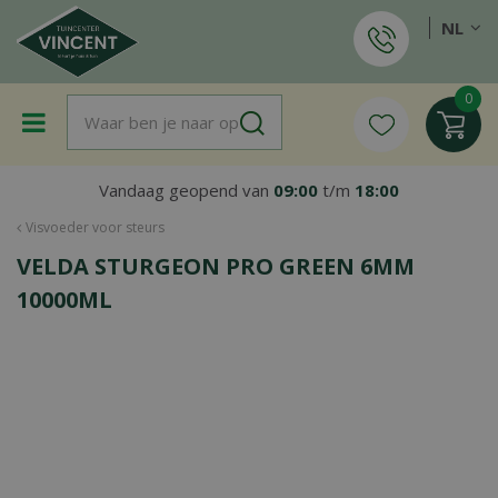
G
NL
a
n
a
a
r
c
o
Vandaag geopend van
09:00
t/m
18:00
n
t
Visvoeder voor steurs
e
VELDA STURGEON PRO GREEN 6MM
n
t
10000ML