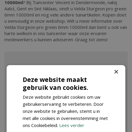
10000ml
? Bij Tuincenter Vincent in Dendermonde, nabij
Aalst, Gent en Sint Niklaas, vindt u Velda Sturgeon pro green
6mm 10000ml en nog vele andere tuinartikelen. Kopen doet
u eenvoudig in onze webshop. Wilt u meer informatie over
Velda Sturgeon pro green 6mm 10000ml dan bent u ook van
harte welkom in ons tuincenter waar onze ervaren
medewerkers u kunnen adviseren. Graag tot ziens!
×
Deze website maakt
gebruik van cookies.
Deze website gebruikt cookies om uw
gebruikerservaring te verbeteren. Door
onze website te gebruiken, stemt u in
met alle cookies in overeenstemming met
ons Cookiebeleid.
Lees verder