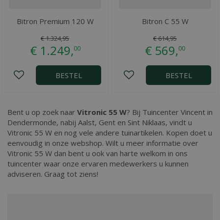
Bitron Premium 120 W
Bitron C 55 W
€
1.324
,
95
€
614
,
95
€
1.249
,
€
569
,
00
00
BESTEL
BESTEL
Bent u op zoek naar
Vitronic 55 W
? Bij Tuincenter Vincent in
Dendermonde, nabij Aalst, Gent en Sint Niklaas, vindt u
Vitronic 55 W en nog vele andere tuinartikelen. Kopen doet u
eenvoudig in onze webshop. Wilt u meer informatie over
Vitronic 55 W dan bent u ook van harte welkom in ons
tuincenter waar onze ervaren medewerkers u kunnen
adviseren. Graag tot ziens!