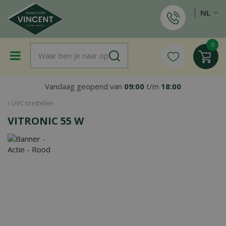
G
NL
a
n
a
a
r
c
o
Vandaag geopend van
09:00
t/m
18:00
n
t
UVC toestellen
e
VITRONIC 55 W
n
t