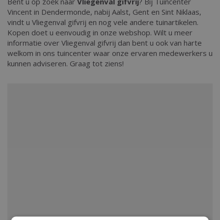
Bent u op zoek naar
Vliegenval gifvrij
? Bij Tuincenter
Vincent in Dendermonde, nabij Aalst, Gent en Sint Niklaas,
vindt u Vliegenval gifvrij en nog vele andere tuinartikelen.
Kopen doet u eenvoudig in onze webshop. Wilt u meer
informatie over Vliegenval gifvrij dan bent u ook van harte
welkom in ons tuincenter waar onze ervaren medewerkers u
kunnen adviseren. Graag tot ziens!