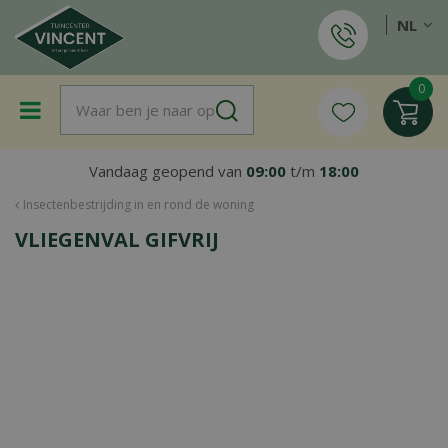
G
NL
a
n
a
a
r
c
o
Vandaag geopend van
09:00
t/m
18:00
n
t
Insectenbestrijding in en rond de woning
e
VLIEGENVAL GIFVRIJ
n
t