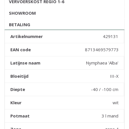
VERVOERSKOST REGIO 1-6
SHOWROOM
BETALING
Artikelnummer
429131
EAN code
8713469579773
Latijnse naam
Nymphaea 'Alba'
Bloeitijd
III-X
Diepte
-40 / -100 cm
Kleur
wit
Potmaat
3 l mand
Zone
zone 4