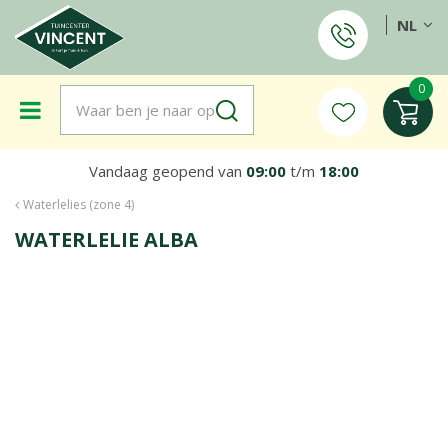
G
NL
a
n
a
a
r
c
o
Vandaag geopend van
09:00
t/m
18:00
n
t
Waterlelies (zone 4)
e
WATERLELIE ALBA
n
t