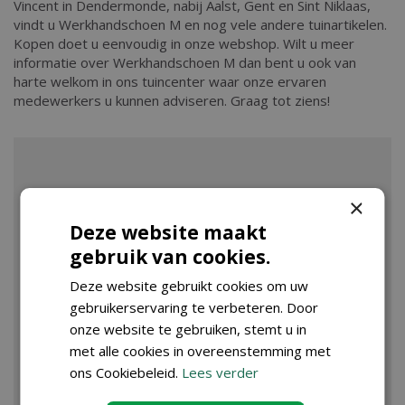
Vincent in Dendermonde, nabij Aalst, Gent en Sint Niklaas,
vindt u Werkhandschoen M en nog vele andere tuinartikelen.
Kopen doet u eenvoudig in onze webshop. Wilt u meer
informatie over Werkhandschoen M dan bent u ook van
harte welkom in ons tuincenter waar onze ervaren
medewerkers u kunnen adviseren. Graag tot ziens!
×
Deze website maakt
gebruik van cookies.
Deze website gebruikt cookies om uw
gebruikerservaring te verbeteren. Door
onze website te gebruiken, stemt u in
met alle cookies in overeenstemming met
ons Cookiebeleid.
Lees verder