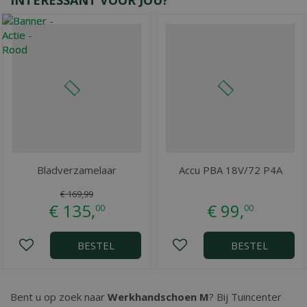
INTERESSANT VOOR JOU?
Bladverzamelaar
Accu PBA 18V/72 P4A
€
169
,
99
€
135
,
€
99
,
00
00
BESTEL
BESTEL
Bent u op zoek naar
Werkhandschoen M
? Bij Tuincenter