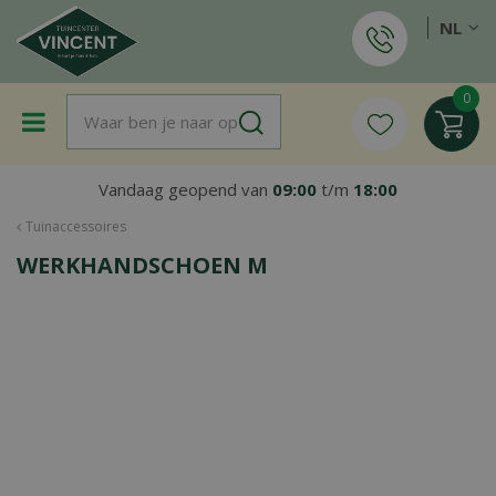
G
NL
a
n
a
a
r
c
o
Vandaag geopend van
09:00
t/m
18:00
n
t
Tuinaccessoires
e
WERKHANDSCHOEN M
n
t