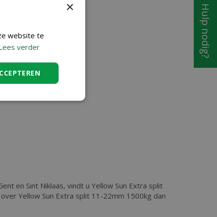
×
Hulp nodig?
ze website te
Lees verder
ACCEPTEREN
ent en Sint Niklaas, vindt u Yellow Sun Extra split
 over Yellow Sun Extra split 11-22mm 1500kg dan