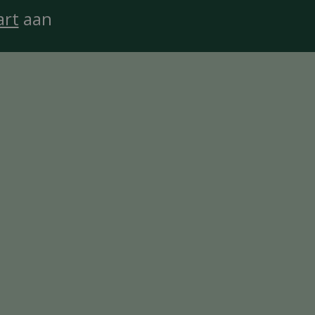
art
aan