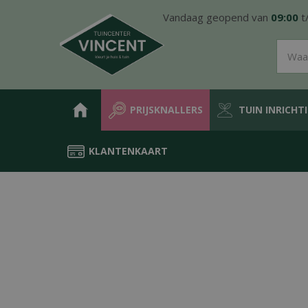
Ga
Vandaag geopend van
09:00
t
naar
content
PRIJSKNALLERS
TUIN INRICHT
KLANTENKAART
Home
Producten
Tuin inrichting
Siergrind & siersplit
in big