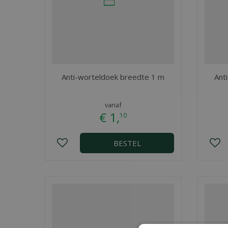
Anti-worteldoek breedte 1 m
Ant
vanaf
€
1
,
10
BESTEL