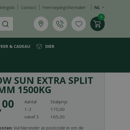
tengids
Contact
Herroepingsformulier
NL
FEER & CADEAU
DIER
OW SUN EXTRA SPLIT
2MM 1500KG
,
00
Aantal
Stukprijs
1-2
175
,
00
vanaf 3
165
,
00
osten
: Vul hieronder je postcode in om de