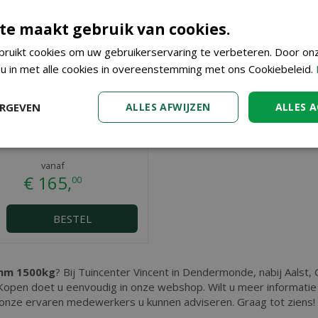
te maakt gebruik van cookies.
ruikt cookies om uw gebruikerservaring te verbeteren. Door on
 u in met alle cookies in overeenstemming met ons Cookiebeleid.
ERGEVEN
ALLES AFWIJZEN
ALLES 
ow Sun Extra split 5-11mm
1500kg
vanaf
€
165
,
00
BESTEL
2mm 1500kg
? Bij Tuincenter Vincent in Dendermonde, nabij Aalst, G
Kopen doet u eenvoudig in onze webshop. Wilt u meer informatie
 onze ervaren medewerkers u kunnen adviseren. Graag tot ziens!