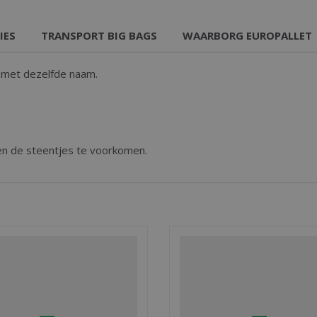
IES
TRANSPORT BIG BAGS
WAARBORG EUROPALLET
f met dezelfde naam.
en de steentjes te voorkomen.