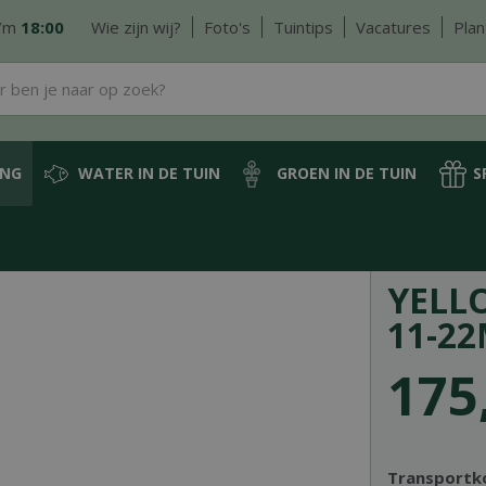
/m
18:00
Wie zijn wij?
Foto's
Tuintips
Vacatures
Plan
ING
WATER IN DE TUIN
GROEN IN DE TUIN
S
 bag
1500 kg
Yellow Sun Extra split 11-22mm 1500kg
YELL
11-2
175
Transportk