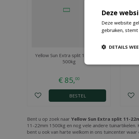
Deze websi
Deze website geb
gebruiken, stemt
DETAILS WE
Yellow Sun Extra split 11-22mm
Yell
500kg
€
85
,
00
BESTEL
Bent u op zoek naar
Yellow Sun Extra split 11-2
11-22mm 1500kg en nog vele andere tuinartikelen. 
bent u ook van harte welkom in ons tuincenter waar