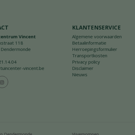
ACT
KLANTENSERVICE
centrum Vincent
Algemene voorwaarden
straat 118
Betaalinformatie
 Dendermonde
Herroepingsformulier
Transportkosten
21.14.04
Privacy policy
tuincenter-vincent.be
Disclaimer
Nieuws
en Dendermonde
Vijverpompen