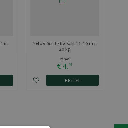
 4 m
Yellow Sun Extra split 11-16 mm
20 kg
vanaf
€
4
,
45
BESTEL