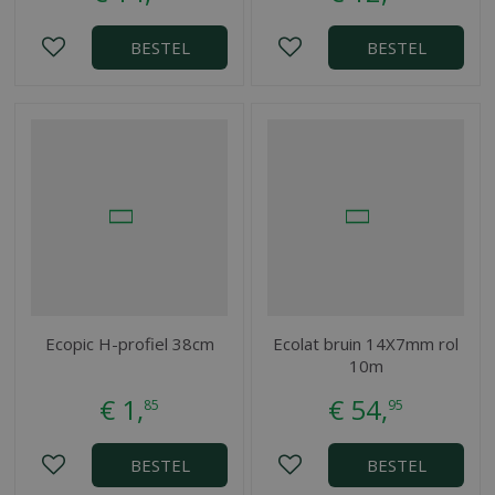
BESTEL
BESTEL
Ecopic H-profiel 38cm
Ecolat bruin 14X7mm rol
10m
€
1
,
€
54
,
85
95
BESTEL
BESTEL