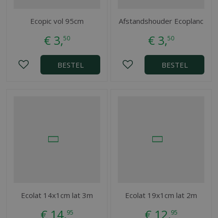
Ecopic vol 95cm
Afstandshouder Ecoplanc
€
3
,
€
3
,
50
50
BESTEL
BESTEL
Ecolat 14x1cm lat 3m
Ecolat 19x1cm lat 2m
€
14
,
€
12
,
95
95