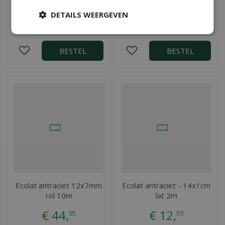
mm 25 m
DETAILS WEERGEVEN
€
14
,
€
84
,
49
95
BESTEL
BESTEL
Ecolat antraciet 12x7mm
Ecolat antraciet - 14x1cm
rol 10m
lat 2m
€
44
,
€
12
,
95
50