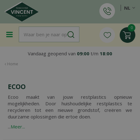
G
NL
a
n
a
a
r
c
o
Vandaag geopend van
09:00
t/m
18:00
n
t
Home
e
n
t
ECOO
Ecoo maakt van jouw restplastics opnieuw
mogelijkheden. Door huishoudelijke restplastics te
recycleren tot een nieuwe grondstof, creëren we
duurzame oplossingen die ertoe doen.
...
Meer...