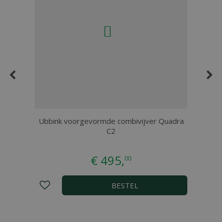
Ubbink voorgevormde combivijver Quadra
C2
€
495
,
00
BESTEL