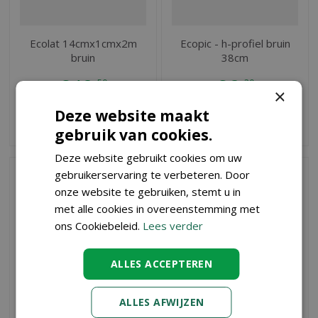
Ecolat 14cmx1cmx2m
Ecopic - h-profiel bruin
bruin
38cm
€
12
,
€
2
,
50
20
×
Deze website maakt
BESTEL
BESTEL
gebruik van cookies.
Deze website gebruikt cookies om uw
gebruikerservaring te verbeteren. Door
onze website te gebruiken, stemt u in
met alle cookies in overeenstemming met
ons Cookiebeleid.
Lees verder
ALLES ACCEPTEREN
ALLES AFWIJZEN
Ecoplanc edge 120 cm
Ecolat antraciet 12cm 7