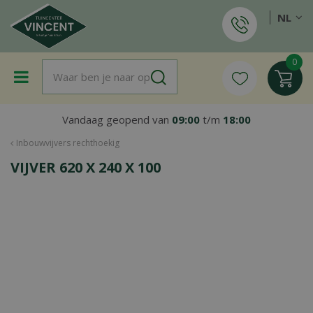
G
NL
a
n
a
a
r
c
o
Vandaag geopend van
09:00
t/m
18:00
n
t
Inbouwvijvers rechthoekig
e
VIJVER 620 X 240 X 100
n
t