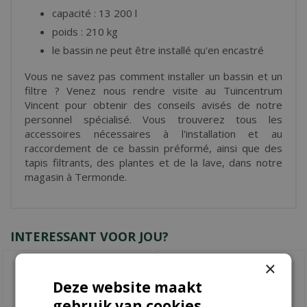
capacité : 13 200 l
poids : 210 kg
le bassin ne peut être installé qu'en encastré
Vous ne savez pas comment installer un bassin et un
filtre ? Venez nous rendre visite au Tuincentrum
Vincent pour obtenir des conseils avisés de notre
personnel spécialisé. Vous trouverez tous les
accessoires nécessaires à l'installation et au
raccordement de ce bassin préformé, ainsi que des
tapis filtrants, des plantes et de la lave, dans notre
magasin à Termonde.
INTERESSANT VOOR JOU?
×
Deze website maakt
gebruik van cookies.