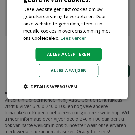
Deze website gebruikt cookies om uw
gebruikerservaring te verbeteren. Door
onze website te gebruiken, stemt u in
met alle cookies in overeenstemming met
ons Cookiebeleid.
Lees verder
Vijver 640 x 240 x 130
Vijver 420 x 170 x 100
€
7.490
,
€
3.458
,
ALLES ACCEPTEREN
00
00
ALLES AFWIJZEN
BESTEL
BESTEL
DETAILS WEERGEVEN
Bent u op zoek naar
Vijver 620 x 240 x 100
? Bij Tuincenter
Vincent in Dendermonde, nabij Aalst, Gent en Sint Niklaas,
vindt u Vijver 620 x 240 x 100 en nog vele andere
tuinartikelen. Kopen doet u eenvoudig in onze webshop. Wilt
u meer informatie over Vijver 620 x 240 x 100 dan bent u
ook van harte welkom in ons tuincenter waar onze ervaren
medewerkers u kunnen adviseren. Graag tot ziens!