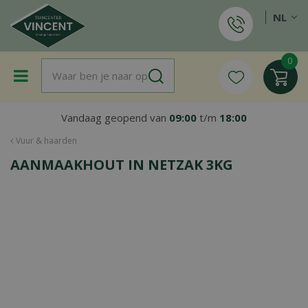
G
NL
a
n
a
a
r
c
o
Vandaag geopend van
09:00
t/m
18:00
n
t
Vuur & haarden
e
AANMAAKHOUT IN NETZAK 3KG
n
t