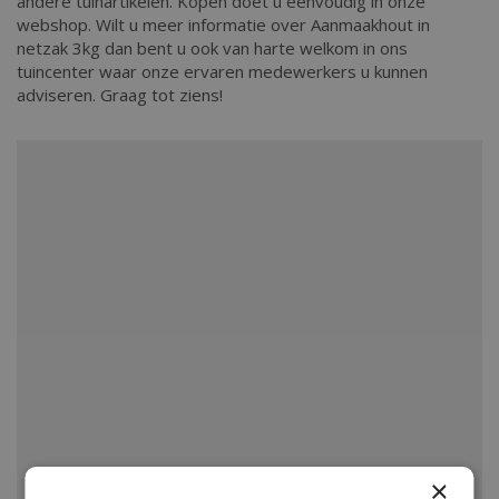
andere tuinartikelen. Kopen doet u eenvoudig in onze
webshop. Wilt u meer informatie over Aanmaakhout in
netzak 3kg dan bent u ook van harte welkom in ons
tuincenter waar onze ervaren medewerkers u kunnen
adviseren. Graag tot ziens!
×