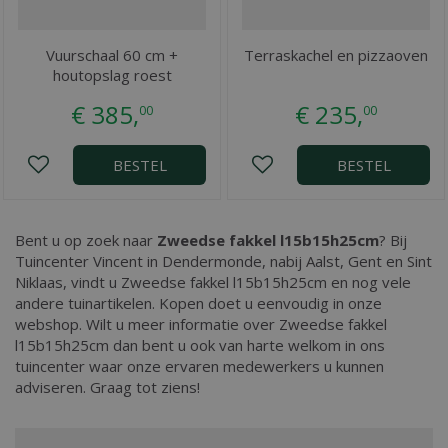
Vuurschaal 60 cm +
Terraskachel en pizzaoven
houtopslag roest
€
385
,
€
235
,
00
00
BESTEL
BESTEL
Bent u op zoek naar
Zweedse fakkel l15b15h25cm
? Bij
Tuincenter Vincent in Dendermonde, nabij Aalst, Gent en Sint
Niklaas, vindt u Zweedse fakkel l15b15h25cm en nog vele
andere tuinartikelen. Kopen doet u eenvoudig in onze
webshop. Wilt u meer informatie over Zweedse fakkel
l15b15h25cm dan bent u ook van harte welkom in ons
tuincenter waar onze ervaren medewerkers u kunnen
adviseren. Graag tot ziens!