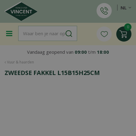
G
NL
a
n
a
a
r
c
o
Vandaag geopend van
09:00
t/m
18:00
n
t
Vuur & haarden
e
ZWEEDSE FAKKEL L15B15H25CM
n
t