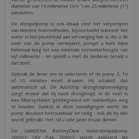
diameter van 19 millimeter (3/4 ”) en 25 millimeter (1”)
aansluiten.
De dompelpomp is ook ideaal voor het verpompen
van kleinere hoeveelheden, bijvoorbeeld wanneer het
water in het peuterbad aan vervanging toe is. Als u de
voet van de pomp verwijdert, pompt u hem bijna
helemaal leeg tot een minimale restwaterhoogte van
vijf millimeter - en speelt u met de kinderen terwijl u
dat doet.
Gebruik de timer om te selecteren of de pomp 5, 10
of 15 minuten moet draaien. Hij schakelt dan
automatisch uit. De AutoStop droogloopbeveiliging
zorgt ervoor dat hij nooit droogloopt. In de voet is
een filtersysteem geïntegreerd om vuildeeltjes weg
te houden. Dankzij al deze beveiligingen werkt de
pomp absoluut betrouwbaar en veilig - ook als hij niet
wordt gebruikt. Het zal u vele jaren trouw dienen.
De GARDENA BatteryClear waterdompelpomp
2000/2 18V P4A 2000/2 wordt geleverd als