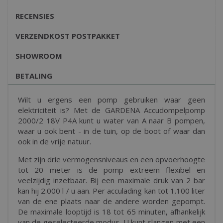
RECENSIES
VERZENDKOST POSTPAKKET
SHOWROOM
BETALING
Wilt u ergens een pomp gebruiken waar geen
elektriciteit is? Met de GARDENA Accudompelpomp
2000/2 18V P4A kunt u water van A naar B pompen,
waar u ook bent - in de tuin, op de boot of waar dan
ook in de vrije natuur.
Met zijn drie vermogensniveaus en een opvoerhoogte
tot 20 meter is de pomp extreem flexibel en
veelzijdig inzetbaar. Bij een maximale druk van 2 bar
kan hij 2.000 l / u aan. Per acculading kan tot 1.100 liter
van de ene plaats naar de andere worden gepompt.
De maximale looptijd is 18 tot 65 minuten, afhankelijk
van de geselecteerde modus. U kunt slangen met een