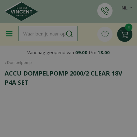
G
NL
a
n
a
a
r
c
o
Vandaag geopend van
09:00
t/m
18:00
n
t
Dompelpomp
e
ACCU DOMPELPOMP 2000/2 CLEAR 18V
n
t
P4A SET