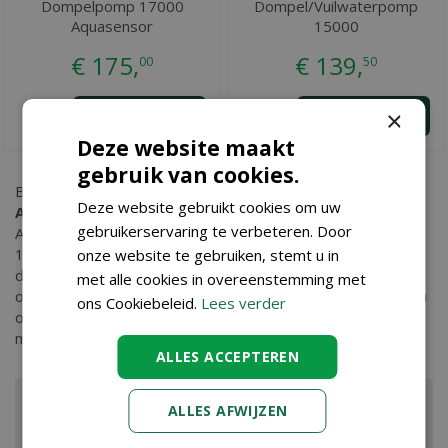
Dompelpomp 17000
Dompel/Vuilwaterpomp
Aquasensor
15000
€
175
,
€
139
,
00
50
×
BESTEL
BESTEL
Deze website maakt
gebruik van cookies.
Bent u op zoek naar
Dompel/Vuilwaterpomp 19500
Deze website gebruikt cookies om uw
Aquasensor
? Bij Tuincenter Vincent in Dendermonde, nabij
gebruikerservaring te verbeteren. Door
Aalst, Gent en Sint Niklaas, vindt u Dompel/Vuilwaterpomp
19500 Aquasensor en nog vele andere tuinartikelen. Kopen
onze website te gebruiken, stemt u in
doet u eenvoudig in onze webshop. Wilt u meer informatie
met alle cookies in overeenstemming met
over Dompel/Vuilwaterpomp 19500 Aquasensor dan bent u
ons Cookiebeleid.
Lees verder
ook van harte welkom in ons tuincenter waar onze ervaren
medewerkers u kunnen adviseren. Graag tot ziens!
ALLES ACCEPTEREN
ALLES AFWIJZEN