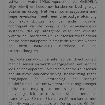
vuil/schoon water 19500 Aquasensor van GARDENA
altijd lekvrij en houdt uw handen en kleding altijd
schoon en droog. Het keramische assysteem met
lange levensduur heeft een drievoudige afdichting
voor extra duurzaamheid. Een ander innovatief
hoogtepunt van de pomp is het led-Aquasensor-
systeem, dat op intelligente wijze het vereiste
waterniveau handhaaft. De Aquasensor zorgt ervoor
dat de combinatiepomp in smalle sleuven kan werken
en biedt nauwkeurig instelbare in- en
uitschakelhoogten.
Het waterpeil wordt gemeten zonder direct contact
met de sensor en wordt weergegeven met handige
leds op het apparaat. Bovendien biedt de Aquasensor
een intuïtieve aanraakbediening, bescherming tegen
drooglopen en verstopping en handige
tijdklokfuncties. Het nieuwe systeem is nog handiger
dankzij de mogelijkheid om slangen met een
eenvoudige klik aan te sluiten. Slangen met een
diameter van 32 mm, 38 mm en 50 mm kunnen met
één klik worden aangesloten. De optionele G1 ½"-