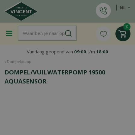
G
NL
a
n
a
a
r
c
o
Vandaag geopend van
09:00
t/m
18:00
n
t
Dompelpomp
e
DOMPEL/VUILWATERPOMP 19500
n
t
AQUASENSOR