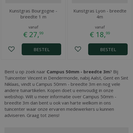
Kunstgras Bourgogne -
Kunstgras Lyon - breedte
breedte 1 m
4m
vanaf
vanaf
€
27
,
€
18
,
99
99
BESTEL
BESTEL
Bent u op zoek naar
Campus 50mm - breedte 3m
? Bij
Tuincenter Vincent in Dendermonde, nabij Aalst, Gent en Sint
Niklaas, vindt u Campus 50mm - breedte 3m en nog vele
andere tuinartikelen. Kopen doet u eenvoudig in onze
webshop. Wilt u meer informatie over Campus 50mm -
breedte 3m dan bent u ook van harte welkom in ons
tuincenter waar onze ervaren medewerkers u kunnen
adviseren. Graag tot ziens!