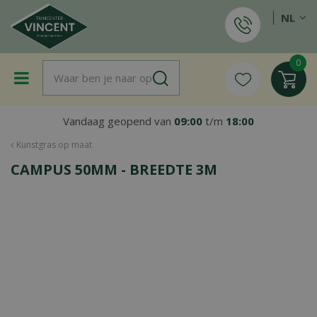
G
NL
a
n
a
a
r
c
o
Vandaag geopend van
09:00
t/m
18:00
n
t
Kunstgras op maat
e
CAMPUS 50MM - BREEDTE 3M
n
t