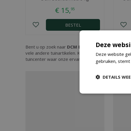
€
15
,
95
BESTEL
Deze websi
Bent u op zoek naar
DCM Bladspray Orchideeën
? 
vele andere tuinartikelen. Kopen doet u eenvoudig 
Deze website geb
tuincenter waar onze ervaren medewerkers u kunnen
gebruiken, stemt
DETAILS WE