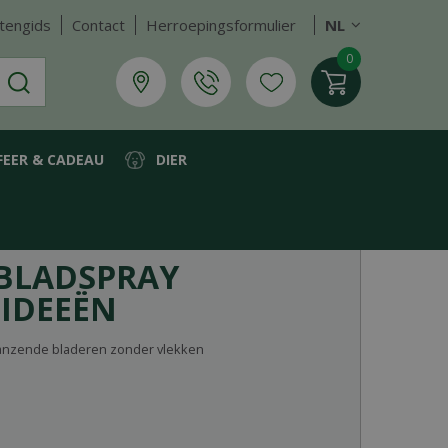
tengids
Contact
Herroepingsformulier
NL
FEER & CADEAU
DIER
BLADSPRAY
IDEEËN
lanzende bladeren zonder vlekken