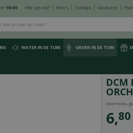
/m
18:00
Wie zijn wij?
Foto's
Tuintips
Vacatures
Plan
ING
WATER IN DE TUIN
GROEN IN DE TUIN
S
rkende middelen
DCM Bladspray Orchideeën
DCM 
ORCH
Voor mooie, g
6
,
80