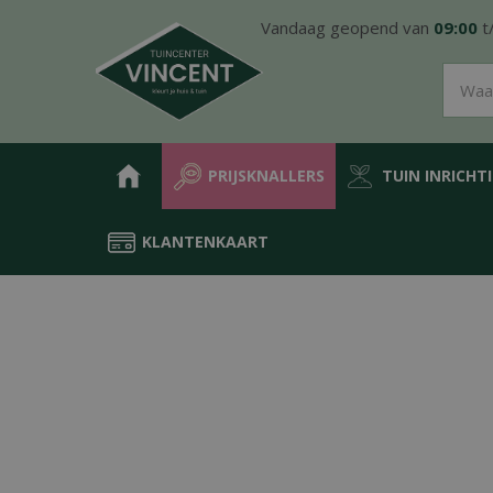
Ga
Vandaag geopend van
09:00
t
naar
content
PRIJSKNALLERS
TUIN INRICHT
KLANTENKAART
Home
Producten
Groen in de tuin
Meststoffen
Plantverste