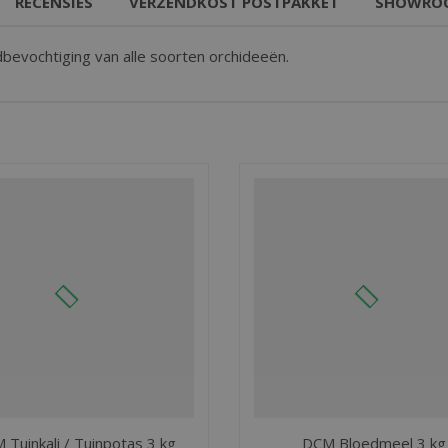
RECENSIES
VERZENDKOST POSTPAKKET
SHOWRO
evochtiging van alle soorten orchideeën.
 Tuinkali / Tuinpotas 3 kg
DCM Bloedmeel 3 kg