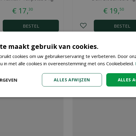
€
17
,
€
19
,
30
50
BESTEL
BESTEL
te maakt gebruik van cookies.
Bij Tuincenter Vincent in Dendermonde, nabij Aalst, Gent en Sint
in onze webshop. Wilt u meer informatie over DCM Bladspray Orc
ruikt cookies om uw gebruikerservaring te verbeteren. Door on
 adviseren. Graag tot ziens!
 u in met alle cookies in overeenstemming met ons Cookiebeleid.
ERGEVEN
ALLES AFWIJZEN
ALLES 