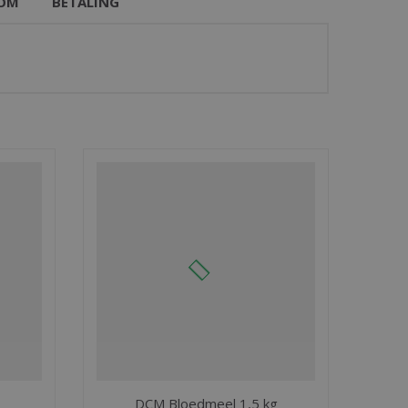
OM
BETALING
DCM Bloedmeel 1,5 kg