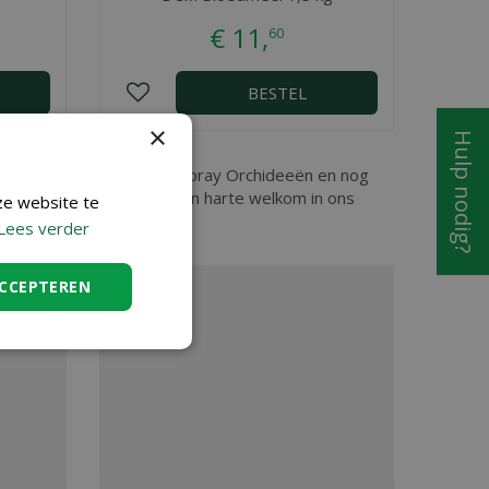
€
11
,
60
BESTEL
×
Hulp nodig?
 Niklaas, vindt u DCM Bladspray Orchideeën en nog
hideeën dan bent u ook van harte welkom in ons
ze website te
Lees verder
ACCEPTEREN