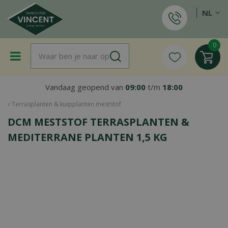
G
NL
a
n
a
a
r
c
o
Vandaag geopend van
09:00
t/m
18:00
n
t
Terrasplanten & kuipplanten meststof
e
DCM MESTSTOF TERRASPLANTEN &
n
t
MEDITERRANE PLANTEN 1,5 KG