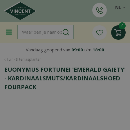
G
NL
a
n
a
a
r
c
o
Vandaag geopend van
09:00
t/m
18:00
n
t
Tuin- & terrasplanten
e
EUONYMUS FORTUNEI 'EMERALD GAIETY'
n
t
- KARDINAALSMUTS/KARDINAALSHOED
FOURPACK