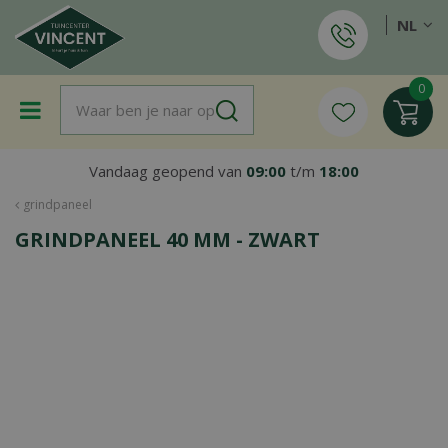
G
NL
a
n
a
a
r
c
o
Vandaag geopend van
09:00
t/m
18:00
n
t
grindpaneel
e
GRINDPANEEL 40 MM - ZWART
n
t