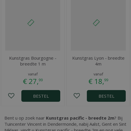
Kunstgras Bourgogne -
Kunstgras Lyon - breedte
breedte 1 m
4m
vanaf
vanaf
€
27
,
€
18
,
99
99
BESTEL
BESTEL
Bent u op zoek naar
Kunstgras pacific - breedte 2m
? Bij
Tuincenter Vincent in Dendermonde, nabij Aalst, Gent en Sint
Niklaas, vindt u Kunstgras pacific - breedte 2m en nog vele