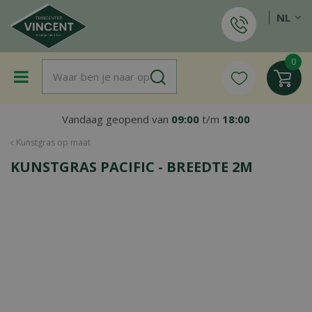
G
NL
a
n
a
a
r
c
o
Vandaag geopend van
09:00
t/m
18:00
n
t
Kunstgras op maat
e
KUNSTGRAS PACIFIC - BREEDTE 2M
n
t