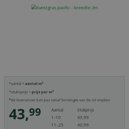
*aantal =
aantal m²
*stuksprijs =
prijs per m²
*
de leverancier kan pas vanaf 5m lengte van de rol snijden
43
,
99
Aantal
Stukprijs
1-10
43
,
99
11-25
40
,
99