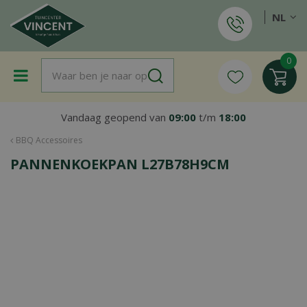
G
NL
a
n
a
a
r
c
o
Vandaag geopend van
09:00
t/m
18:00
n
t
BBQ Accessoires
e
PANNENKOEKPAN L27B78H9CM
n
t