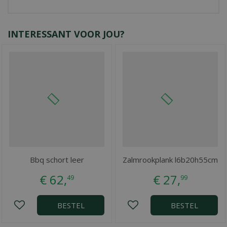
INTERESSANT VOOR JOU?
Bbq schort leer
Zalmrookplank l6b20h55cm
€
62
,
€
27
,
49
99
BESTEL
BESTEL