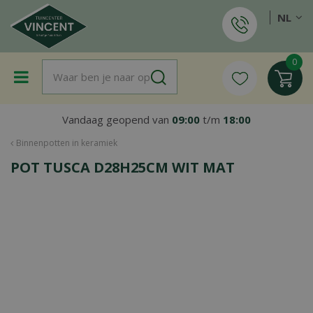
G
NL
a
n
a
a
r
c
o
Vandaag geopend van
09:00
t/m
18:00
n
t
Binnenpotten in keramiek
e
POT TUSCA D28H25CM WIT MAT
n
t