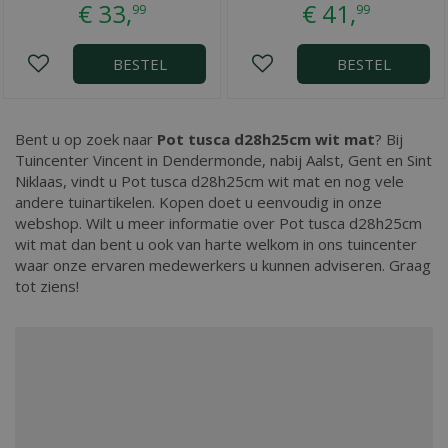
€
33
,
€
41
,
99
99
BESTEL
BESTEL
Bent u op zoek naar
Pot tusca d28h25cm wit mat
? Bij
Tuincenter Vincent in Dendermonde, nabij Aalst, Gent en Sint
Niklaas, vindt u Pot tusca d28h25cm wit mat en nog vele
andere tuinartikelen. Kopen doet u eenvoudig in onze
webshop. Wilt u meer informatie over Pot tusca d28h25cm
wit mat dan bent u ook van harte welkom in ons tuincenter
waar onze ervaren medewerkers u kunnen adviseren. Graag
tot ziens!