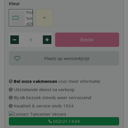
Kleur
Pot
tusca
d28
wit
mat
Bel onze vakmensen
voor meer informatie
Uitstekende dienst na verkoop
Bij elk bezoek steeds weer verrassend
Kwaliteit & service sinds 1924
052/21.14.04