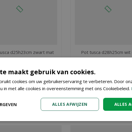
tusca d25h23cm zwart mat
Pot tusca d28h25cm wit
€
18
,
€
24
,
99
49
te maakt gebruik van cookies.
BESTEL
BESTEL
ruikt cookies om uw gebruikerservaring te verbeteren. Door on
 u in met alle cookies in overeenstemming met ons Cookiebeleid.
at
? Bij Tuincenter Vincent in Dendermonde, nabij Aalst, Gent en S
ERGEVEN
ALLES AFWIJZEN
ALLES 
dig in onze webshop. Wilt u meer informatie over Pot tusca d31h
nnen adviseren. Graag tot ziens!