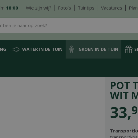
/m
18:00
Wie zijn wij?
Foto's
Tuintips
Vacatures
Plan
ING
WATER IN DE TUIN
GROEN IN DE TUIN
S
en in keramiek
Pot tusca d31h28.5cm wit mat
POT 
WIT 
33
,
9
Transportk
transportkos