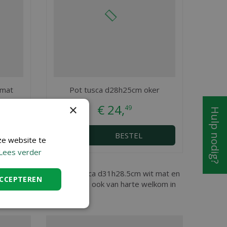
 mat
Pot tusca d28h25cm oker
€
24
,
×
49
Hulp nodig?
BESTEL
ze website te
Lees verder
int Niklaas, vindt u Pot tusca d31h28.5cm wit mat en
ACCEPTEREN
28.5cm wit mat dan bent u ook van harte welkom in