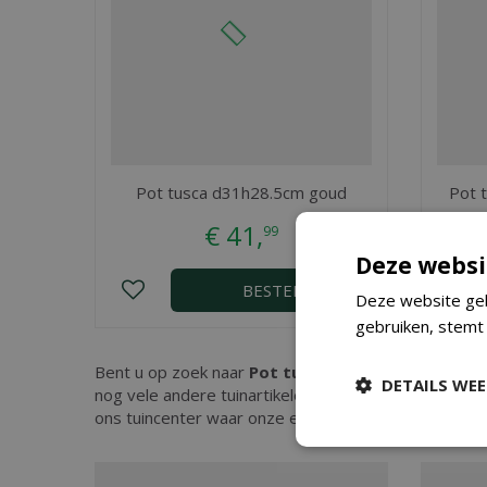
Pot tusca d31h28.5cm goud
Pot 
€
41
,
99
Deze websi
BESTEL
Deze website geb
gebruiken, stemt
Bent u op zoek naar
Pot tusca d31h28.5cm wit m
DETAILS WE
nog vele andere tuinartikelen. Kopen doet u eenvou
ons tuincenter waar onze ervaren medewerkers u ku