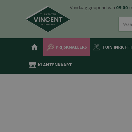
Ga
Vandaag geopend van
09:00
t
naar
content
PRIJSKNALLERS
TUIN INRICHT
KLANTENKAART
Home
Producten
Sfeer & cadeau
Binnenpotten
Binnenpott