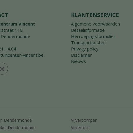
ACT
KLANTENSERVICE
centrum Vincent
Algemene voorwaarden
straat 118
Betaalinformatie
 Dendermonde
Herroepingsformulier
Transportkosten
21.14.04
Privacy policy
tuincenter-vincent.be
Disclaimer
Nieuws
en Dendermonde
Vijverpompen
nkel Dendermonde
Vijverfolie