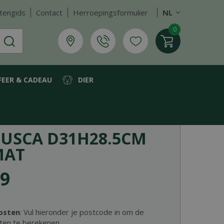
tengids
Contact
Herroepingsformulier
NL
FEER & CADEAU
DIER
TUSCA D31H28.5CM
MAT
9
osten
: Vul hieronder je postcode in om de
ten te berekenen.