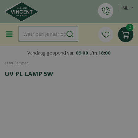
G
NL
a
n
a
a
r
c
o
Vandaag geopend van
09:00
t/m
18:00
n
t
UVC lampen
e
UV PL LAMP 5W
n
t