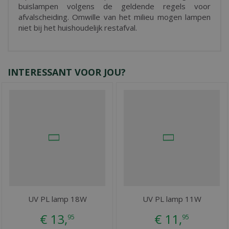
buislampen volgens de geldende regels voor
afvalscheiding. Omwille van het milieu mogen lampen
niet bij het huishoudelijk restafval.
INTERESSANT VOOR JOU?
UV PL lamp 18W
UV PL lamp 11W
€
13
,
€
11
,
95
95