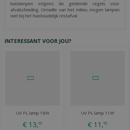
buislampen volgens de geldende regels voor
afvalscheiding. Omwille van het milieu mogen lampen
niet bij het huishoudelijk restafval.
INTERESSANT VOOR JOU?
UV PL lamp 18W
UV PL lamp 11W
€
13
,
€
11
,
95
95