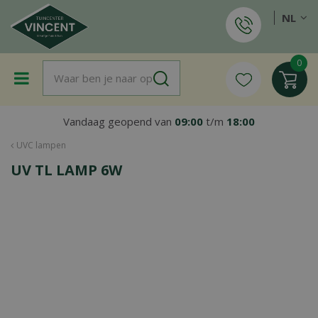
G
NL
a
n
a
a
r
c
o
Vandaag geopend van
09:00
t/m
18:00
n
t
UVC lampen
e
UV TL LAMP 6W
n
t