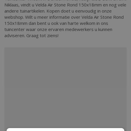
Niklaas, vindt u Velda Air Stone Rond 150x18mm en nog vele
andere tuinartikelen. Kopen doet u eenvoudig in onze
webshop. Wilt u meer informatie over Velda Air Stone Rond
150x18mm dan bent u ook van harte welkom in ons
tuincenter waar onze ervaren medewerkers u kunnen
adviseren. Graag tot ziens!