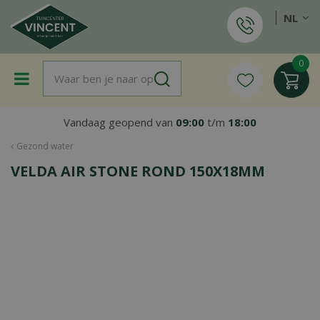
G
NL
a
n
a
a
r
c
o
Vandaag geopend van
09:00
t/m
18:00
n
t
Gezond water
e
VELDA AIR STONE ROND 150X18MM
n
t