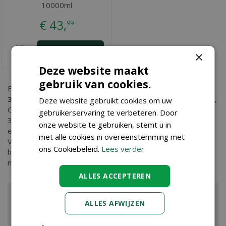
10000ml
€
43
,
99
BESTEL
×
Deze website maakt
gebruik van cookies.
Bent u op zoek naar
Velda Colour Hi-Grow Mix 6mm
3000ml
? Bij Tuincenter Vincent in Dendermonde, nabij Aalst,
Deze website gebruikt cookies om uw
Gent en Sint Niklaas, vindt u Velda Colour Hi-Grow Mix 6mm
gebruikerservaring te verbeteren. Door
3000ml en nog vele andere tuinartikelen. Kopen doet u
onze website te gebruiken, stemt u in
eenvoudig in onze webshop. Wilt u meer informatie over
met alle cookies in overeenstemming met
Velda Colour Hi-Grow Mix 6mm 3000ml dan bent u ook van
ons Cookiebeleid.
Lees verder
harte welkom in ons tuincenter waar onze ervaren
medewerkers u kunnen adviseren. Graag tot ziens!
ALLES ACCEPTEREN
ALLES AFWIJZEN