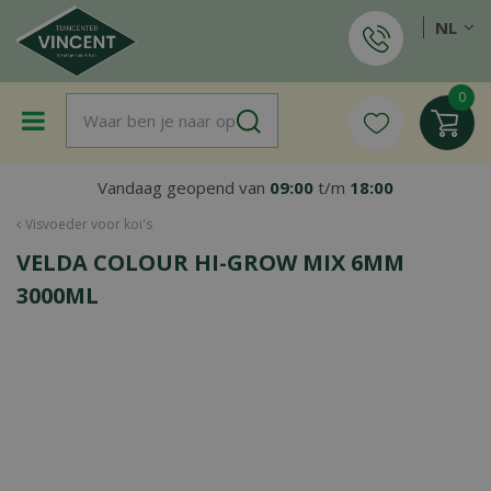
G
NL
a
n
a
a
r
c
o
Vandaag geopend van
09:00
t/m
18:00
n
t
Visvoeder voor koi's
e
VELDA COLOUR HI-GROW MIX 6MM
n
t
3000ML