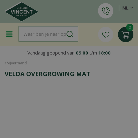
G
NL
a
n
a
a
r
c
o
Vandaag geopend van
09:00
t/m
18:00
n
t
Vijvermand
e
VELDA OVERGROWING MAT
n
t