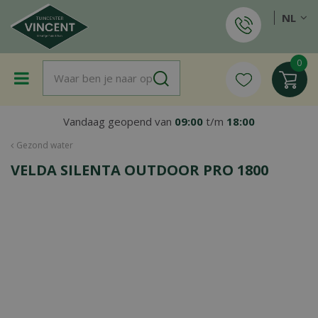
G
NL
a
n
a
a
r
c
o
Vandaag geopend van
09:00
t/m
18:00
n
t
Gezond water
e
VELDA SILENTA OUTDOOR PRO 1800
n
t