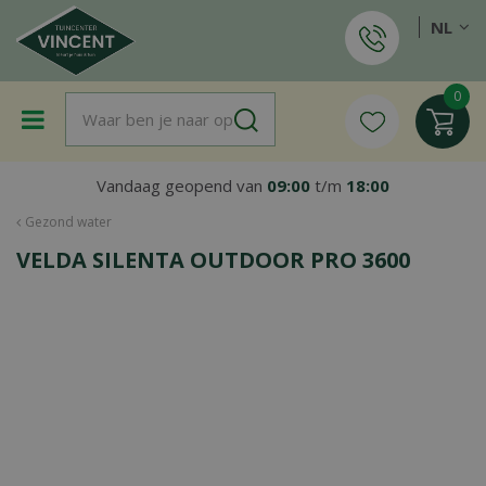
G
NL
a
n
a
a
r
c
o
Vandaag geopend van
09:00
t/m
18:00
n
t
Gezond water
e
VELDA SILENTA OUTDOOR PRO 3600
n
t