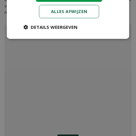
van harte welkom in ons tuincenter waar onze ervaren
ALLES AFWIJZEN
medewerkers u kunnen adviseren. Graag tot ziens!
DETAILS WEERGEVEN