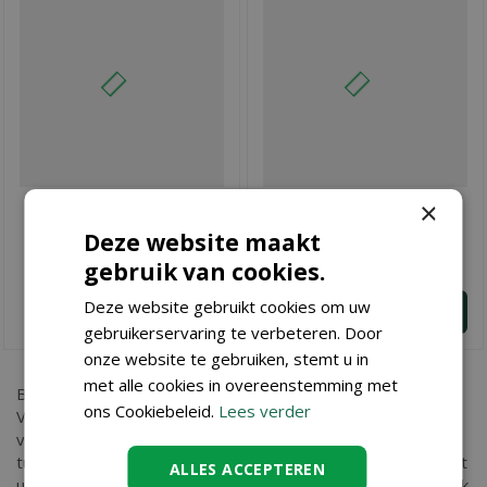
×
Vijver 640 x 240 x 130
Vijver 420 x 170 x 100
Deze website maakt
€
7.490
,
€
3.458
,
00
00
gebruik van cookies.
Deze website gebruikt cookies om uw
BESTEL
BESTEL
gebruikerservaring te verbeteren. Door
onze website te gebruiken, stemt u in
met alle cookies in overeenstemming met
Bent u op zoek naar
Vijver 400 x 100 x 80
? Bij Tuincenter
ons Cookiebeleid.
Lees verder
Vincent in Dendermonde, nabij Aalst, Gent en Sint Niklaas,
vindt u Vijver 400 x 100 x 80 en nog vele andere
tuinartikelen. Kopen doet u eenvoudig in onze webshop. Wilt
ALLES ACCEPTEREN
u meer informatie over Vijver 400 x 100 x 80 dan bent u ook