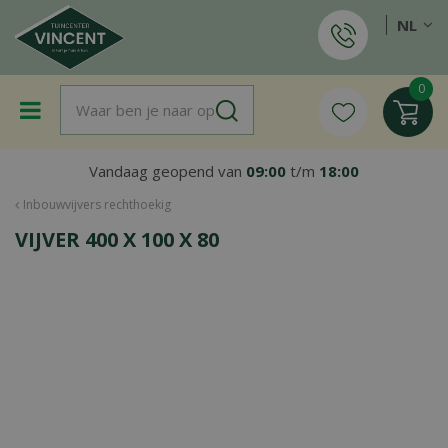
G
NL
a
n
a
a
r
c
o
Vandaag geopend van
09:00
t/m
18:00
n
t
Inbouwvijvers rechthoekig
e
VIJVER 400 X 100 X 80
n
t