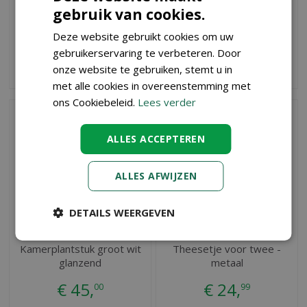
91x58 cm
l13.2b9.4h12.6cm
gebruik van cookies.
€
19
,
€
18
,
99
49
Deze website gebruikt cookies om uw
gebruikerservaring te verbeteren. Door
BESTEL
BESTEL
onze website te gebruiken, stemt u in
met alle cookies in overeenstemming met
ons Cookiebeleid.
Lees verder
ALLES ACCEPTEREN
ALLES AFWIJZEN
DETAILS WEERGEVEN
Kamerplantstuk groot wit
Theesetje voor twee -
glanzend
metaal
€
45
,
€
24
,
00
99