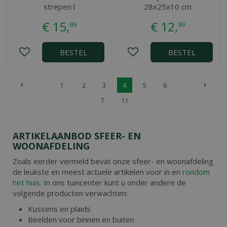
strepen l
28x25x10 cm
€
15
,
€
12
,
99
99
BESTEL
BESTEL
1
2
3
4
5
6
7
11
ARTIKELAANBOD SFEER- EN
WOONAFDELING
Zoals eerder vermeld bevat onze sfeer- en woonafdeling
de leukste en meest actuele artikelen voor in en
rondom
het huis
. In ons tuincenter kunt u onder andere de
volgende producten verwachten:
Kussens en plaids
Beelden voor binnen en buiten