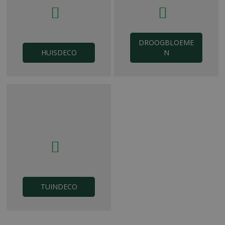
DROOGBLOEME
HUISDECO
N
TUINDECO