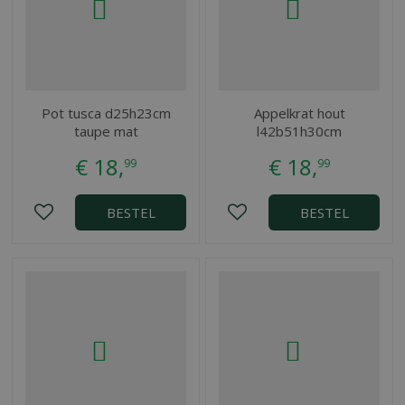
Pot tusca d25h23cm
Appelkrat hout
taupe mat
l42b51h30cm
€
18
,
€
18
,
99
99
BESTEL
BESTEL