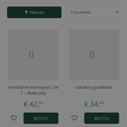
Filteren
Voetbal en hockeyset 2 in
Gardena gordeltas
1 - didak play
€
42
,
€
34
,
50
50
BESTEL
BESTEL