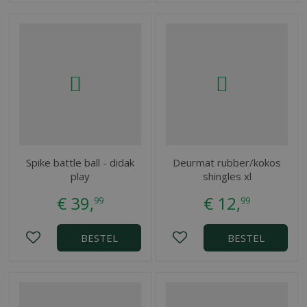
Spike battle ball - didak
Deurmat rubber/kokos
play
shingles xl
€
39
,
€
12
,
99
99
BESTEL
BESTEL