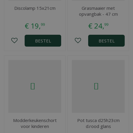
Discolamp 15x21cm
Grasmaaier met
opvangbak - 47 cm
€
19
,
€
24
,
99
99
BESTEL
BESTEL
Modderkeukenschort
Pot tusca d25h23cm
voor kinderen
d.rood glans