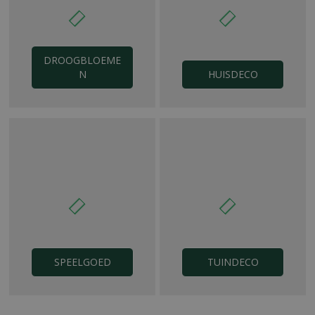
DROOGBLOEME
N
HUISDECO
SPEELGOED
TUINDECO