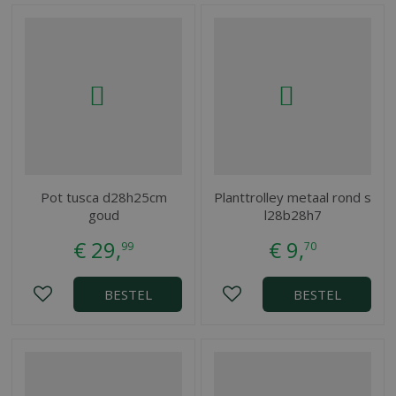
Pot tusca d28h25cm
Planttrolley metaal rond s
goud
l28b28h7
€
29
,
€
9
,
99
70
BESTEL
BESTEL