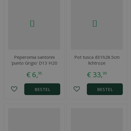
Peperomia santorini
Pot tusca d31h28.5cm
'punto Grigio' D13 H20
lichtroze
€
6
,
€
33
,
95
99
BESTEL
BESTEL