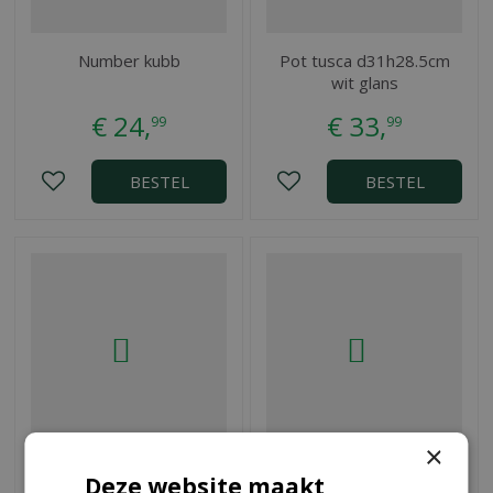
Number kubb
Pot tusca d31h28.5cm
wit glans
€
24
,
€
33
,
99
99
BESTEL
BESTEL
×
Slaapzak grijze haai -
Witte groeilamp
Deze website maakt