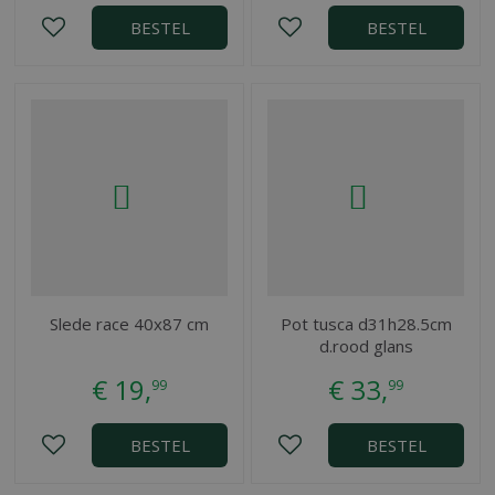
BESTEL
BESTEL
Slede race 40x87 cm
Pot tusca d31h28.5cm
d.rood glans
€
19
,
€
33
,
99
99
BESTEL
BESTEL