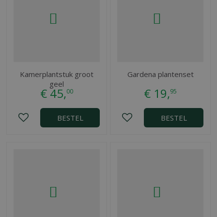
Kamerplantstuk groot
Gardena plantenset
geel
€
45
,
€
19
,
00
95
BESTEL
BESTEL