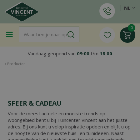
G
NL
a
n
a
a
r
c
o
Vandaag geopend van
09:00
t/m
18:00
n
t
Producten
e
n
t
SFEER & CADEAU
Voor de meest actuele en mooiste trends op
woongebied bent u bij Tuincenter Vincent aan het juiste
adres. Bij ons kunt u volop inspiratie opdoen en blijft u op
de hoogte van de nieuwste huis- en tuinideeën. Naast
woonartikelen kunt u ook bij ons terecht voor originele