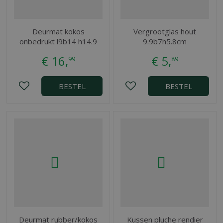
Deurmat kokos
Vergrootglas hout
onbedrukt l9b14 h14.9
9.9b7h5.8cm
€
16
,
€
5
,
99
89
BESTEL
BESTEL
Deurmat rubber/kokos
Kussen pluche rendier