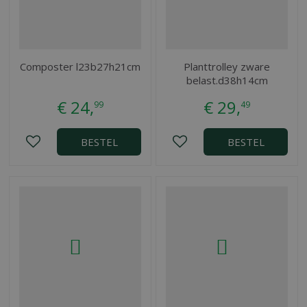
Composter l23b27h21cm
Planttrolley zware
belast.d38h14cm
€
24
,
€
29
,
99
49
BESTEL
BESTEL