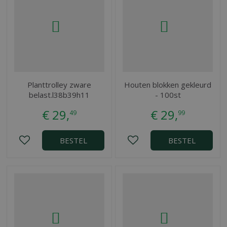
Planttrolley zware
Houten blokken gekleurd
belast.l38b39h11
- 100st
€
29
,
€
29
,
49
99
BESTEL
BESTEL