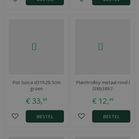
Pot tusca d31h28.5cm
Planttrolley metaal rond l
groen
l38b38h7
€
33
,
€
12
,
99
49
BESTEL
BESTEL